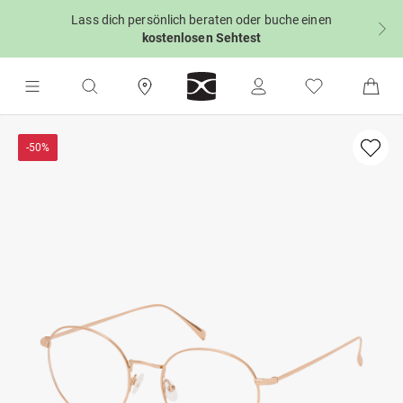
Lass dich persönlich beraten oder buche einen
kostenlosen Sehtest
-50%