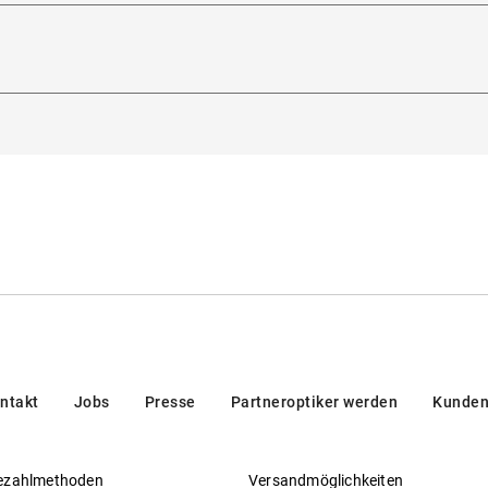
Glasbreite
:
50
mm
steller
:
Luxottica Group S.p.A
heitsverordnung (GPSR)
:
dorna 3, 20123, Milan, Italien
itz
en/brands/customer-care/
ntakt
Jobs
Presse
Partneroptiker werden
Kunden
ezahlmethoden
Versandmöglichkeiten