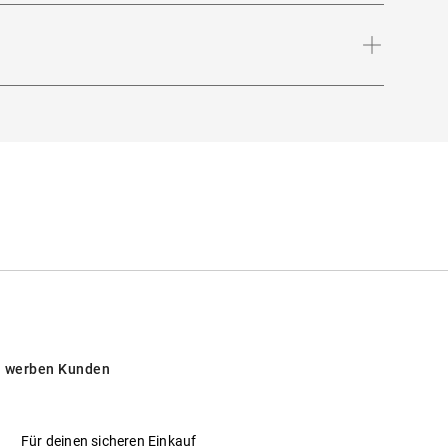
Bügellänge
:
145
mm
 werben Kunden
Für deinen sicheren Einkauf