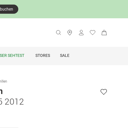
 buchen
SER SEHTEST
STORES
SALE
illen
n
5 2012