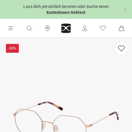
Lass dich persönlich beraten oder buche einen
kostenlosen Sehtest
-50%