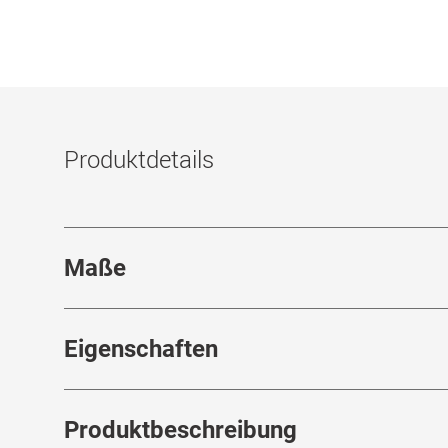
Produktdetails
Maße
Stegbreite
:
19
mm
Eigenschaften
Marke
:
Mister Spex Collection
Produktbeschreibung