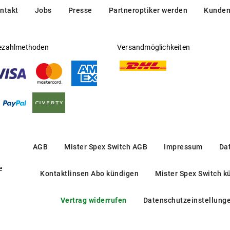
ntakt
Jobs
Presse
Partneroptiker werden
Kunden
ezahlmethoden
Versandmöglichkeiten
AGB
Mister Spex Switch AGB
Impressum
Da
e
Kontaktlinsen Abo kündigen
Mister Spex Switch k
Vertrag widerrufen
Datenschutzeinstellung