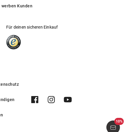
 werben Kunden
Für deinen sicheren Einkauf
tenschutz
ündigen
en
10%
Leve 1025 D11