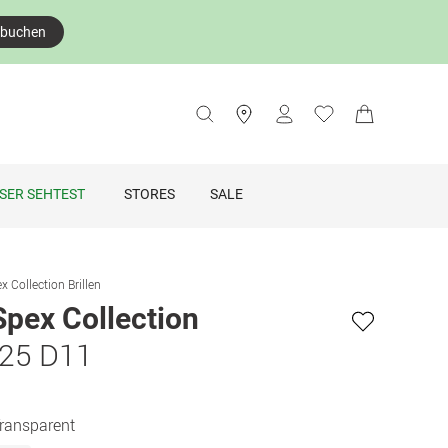
 buchen
SER SEHTEST
STORES
SALE
x Collection Brillen
Spex Collection
025 D11
Transparent