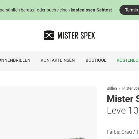
 persönlich beraten oder buche einen
kostenlosen Sehtest
Termin
ONNENBRILLEN
KONTAKTLINSEN
BOUTIQUE
KOSTENLO
Brillen
Mister Spe
Mister 
Leve 1
Farbe:
Grau / 