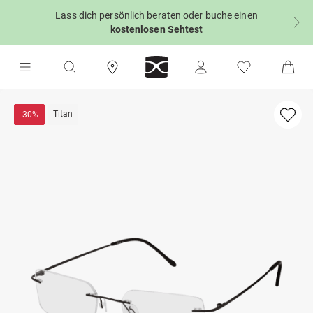
Lass dich persönlich beraten oder buche einen
kostenlosen Sehtest
Titan
-30%