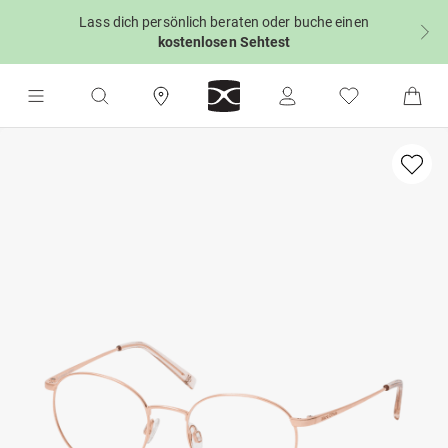
Lass dich persönlich beraten oder buche einen
kostenlosen Sehtest