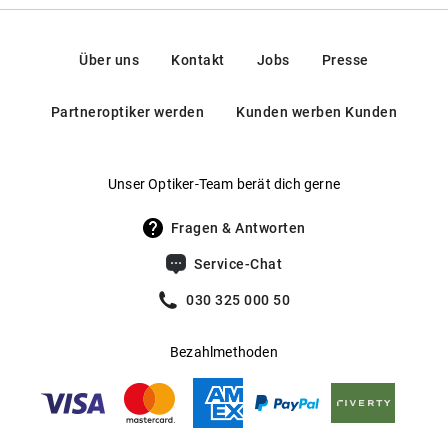
Filigraner Metallrahmen
Federscharniere
:
Nein
Nasenrückenfreundlich dank justierbarer Nasenpads
Kontakt: mail@eschenbach-optik.com
Gewicht
:
15 g
Über uns
Kontakt
Jobs
Presse
Mehr über
erfahren Sie
.
MARC O'POLO Eyewear
hier
Gleitsichtfähig
:
Ja
Partneroptiker werden
Kunden werben Kunden
Hersteller
:
Eschenbach Optik GmbH
Unser Optiker-Team berät dich gerne
Fragen & Antworten
Service-Chat
030 325 000 50
Bezahlmethoden