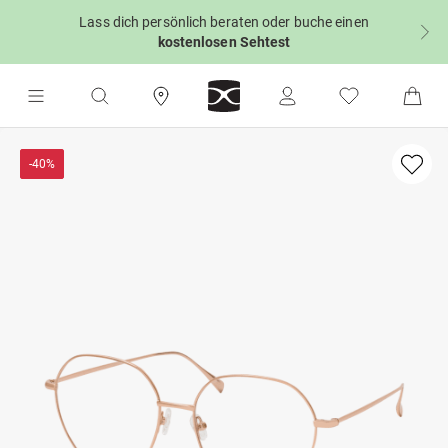
Lass dich persönlich beraten oder buche einen
kostenlosen Sehtest
-40%