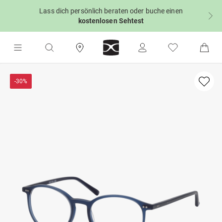
Lass dich persönlich beraten oder buche einen
kostenlosen Sehtest
-30%