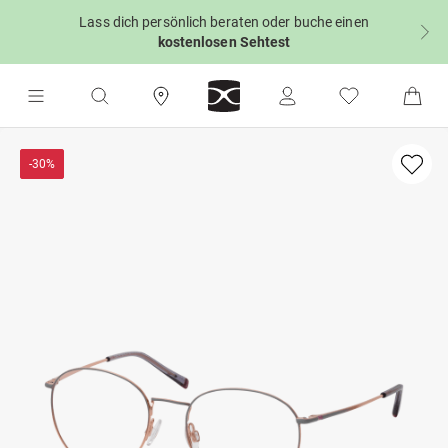
Lass dich persönlich beraten oder buche einen
kostenlosen Sehtest
-30%