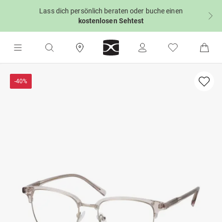
Lass dich persönlich beraten oder buche einen
kostenlosen Sehtest
-40%