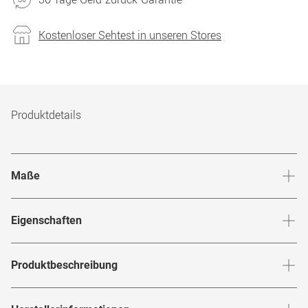
Kostenloser Sehtest in unseren Stores
Produktdetails
Maße
Stegbreite
:
16
mm
Glashö
Eigenschaften
Marke
:
Ralph
Produktbeschreibung
Produktnummer
:
6848072
RALPH