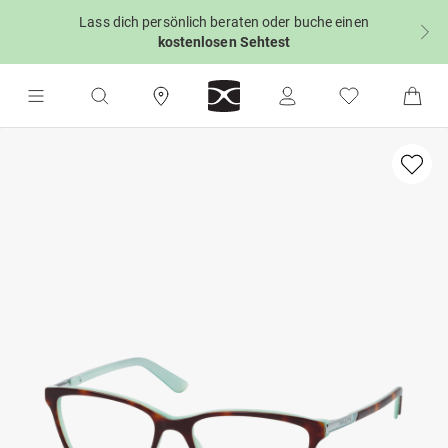
Lass dich persönlich beraten oder buche einen
kostenlosen Sehtest