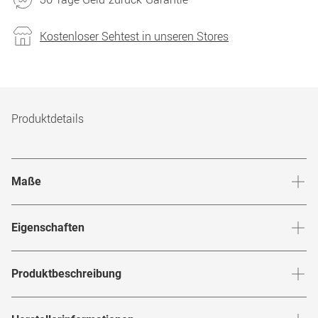
Kostenloser Sehtest in unseren Stores
Produktdetails
Maße
Stegbreite
:
18
mm
Glashö
Eigenschaften
Marke
:
Carrera
Produktbeschreibung
Produktnummer
:
6849274
CARRERA