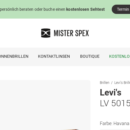
 persönlich beraten oder buche einen
kostenlosen Sehtest
Termin
ONNENBRILLEN
KONTAKTLINSEN
BOUTIQUE
KOSTENLO
Brillen
Levi's Bril
Levi's
LV 501
Farbe:
Havana