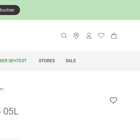
 buchen
SER SEHTEST
STORES
SALE
len
5 05L