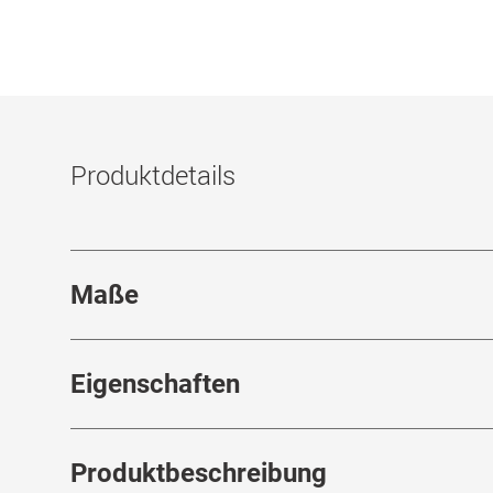
Produktdetails
Maße
Stegbreite
:
19
mm
Eigenschaften
Marke
:
HUMPHREY´S eyewear
Produktbeschreibung