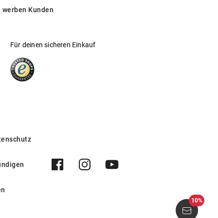
 werben Kunden
Für deinen sicheren Einkauf
tenschutz
ündigen
en
10%
583144 70