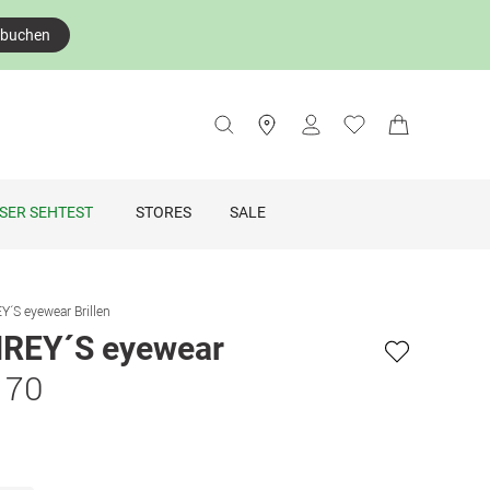
 buchen
SER SEHTEST
STORES
SALE
S eyewear Brillen
EY´S eyewear
 70