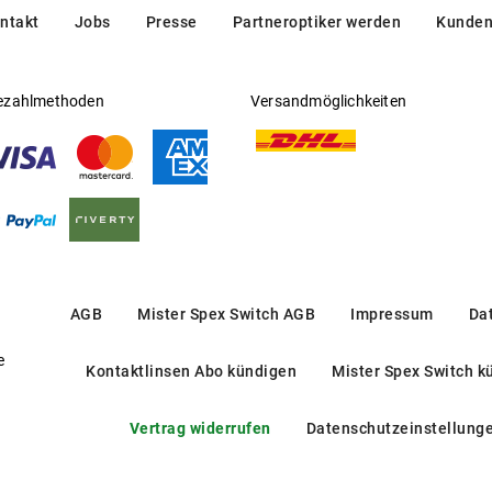
ntakt
Jobs
Presse
Partneroptiker werden
Kunden
ezahlmethoden
Versandmöglichkeiten
AGB
Mister Spex Switch AGB
Impressum
Da
e
Kontaktlinsen Abo kündigen
Mister Spex Switch k
Vertrag widerrufen
Datenschutzeinstellung