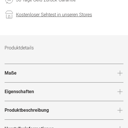
Kostenloser Sehtest in unseren Stores
Produktdetails
Maße
Stegbreite
:
16
mm
Glashö
Eigenschaften
Marke
:
Guess
Produktbeschreibung
Produktnummer
:
6856833
Mit der
von
bringst du moderne Trend-
GU 2942 059
Guess