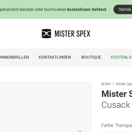
 persönlich beraten oder buche einen
kostenlosen Sehtest
Termin
ONNENBRILLEN
KONTAKTLINSEN
BOUTIQUE
KOSTENLO
Brillen
Mister Spe
Mister 
Cusack
Farbe:
Transpa