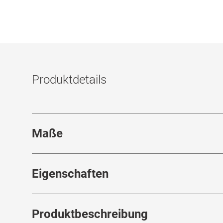
Produktdetails
Maße
Stegbreite
:
18
mm
Eigenschaften
Marke
:
Mister Spex Collection
Produktbeschreibung