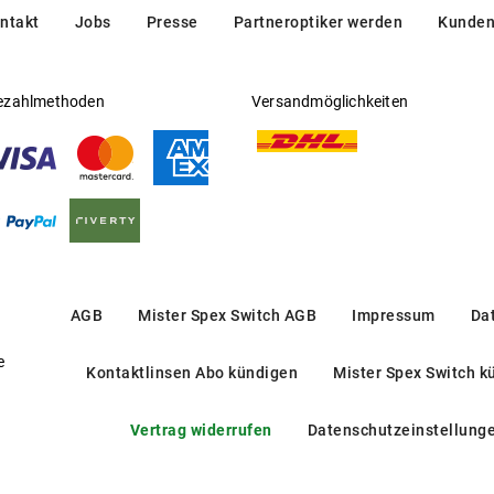
ntakt
Jobs
Presse
Partneroptiker werden
Kunden
ezahlmethoden
Versandmöglichkeiten
AGB
Mister Spex Switch AGB
Impressum
Da
e
Kontaktlinsen Abo kündigen
Mister Spex Switch k
Vertrag widerrufen
Datenschutzeinstellung