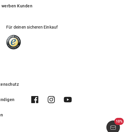
 werben Kunden
Für deinen sicheren Einkauf
tenschutz
ündigen
en
10%
Cusack 1416 H22