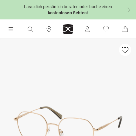
Lass dich persönlich beraten oder buche einen
kostenlosen Sehtest