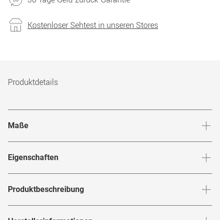
Kostenloser Sehtest in unseren Stores
Produktdetails
Maße
Stegbreite
:
19
mm
Glashö
Eigenschaften
Marke
:
Longchamp
Produktbeschreibung
Produktnummer
:
6859199
Elegant, markant und definitiv keine 0815-Brille – das ist