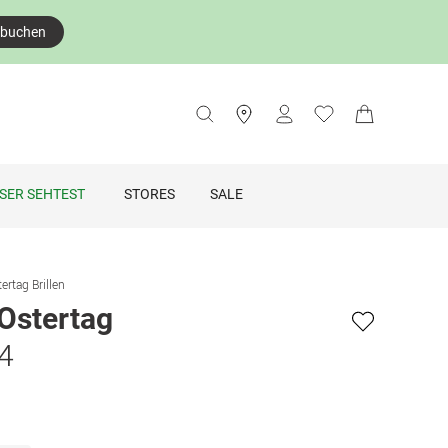
 buchen
SER SEHTEST
STORES
SALE
ertag Brillen
Ostertag
24