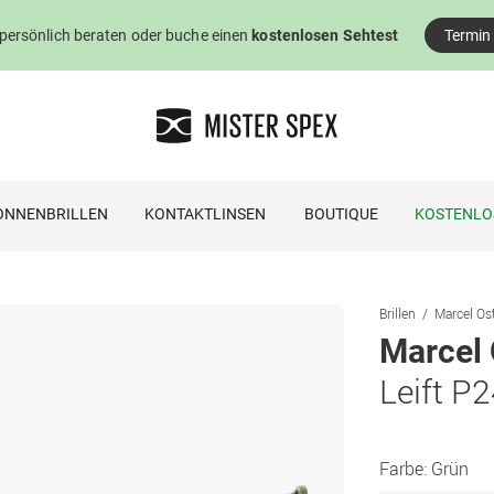
 persönlich beraten oder buche einen
kostenlosen Sehtest
Termin
ONNENBRILLEN
KONTAKTLINSEN
BOUTIQUE
KOSTENLO
Brillen
Marcel Ost
Marcel 
Leift P
Farbe:
Grün