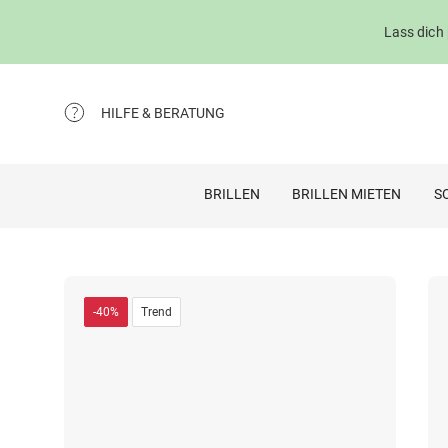
Lass dich
HILFE & BERATUNG
BRILLEN
BRILLEN MIETEN
S
-40%
Trend