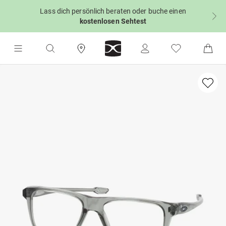
Lass dich persönlich beraten oder buche einen
kostenlosen Sehtest