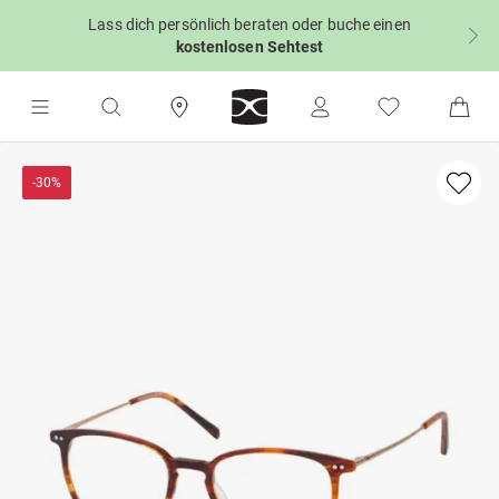
Lass dich persönlich beraten oder buche einen
kostenlosen Sehtest
-30%