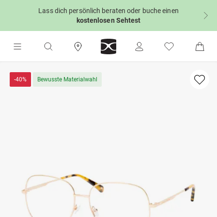
Lass dich persönlich beraten oder buche einen
kostenlosen Sehtest
-40%
Bewusste Materialwahl