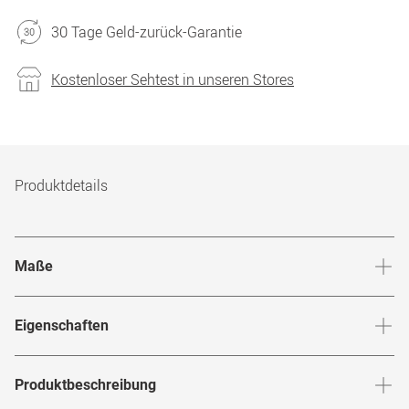
30 Tage Geld-zurück-Garantie
Kostenloser Sehtest in unseren Stores
Produktdetails
Maße
Stegbreite
:
21
mm
Glashö
Eigenschaften
Marke
:
Tommy Hilfiger
Produktbeschreibung