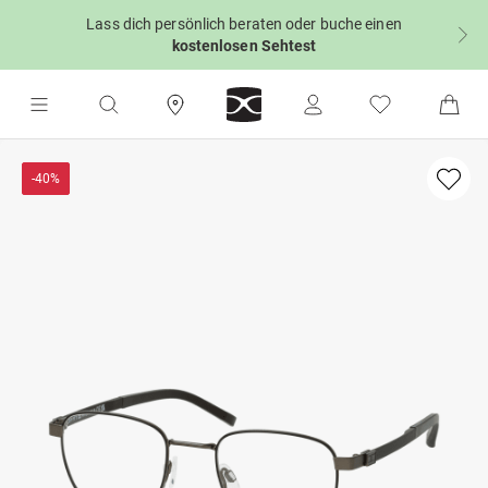
Lass dich persönlich beraten oder buche einen
kostenlosen Sehtest
-40%