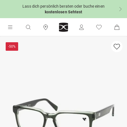
Lass dich persönlich beraten oder buche einen
kostenlosen Sehtest
-50%