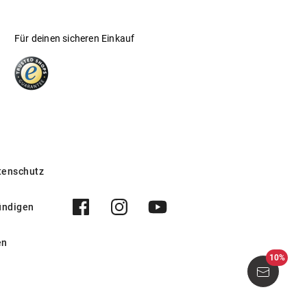
Für deinen sicheren Einkauf
tenschutz
ündigen
en
10%
582416 60