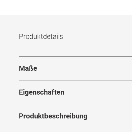
Produktdetails
Maße
Stegbreite
:
17
mm
Eigenschaften
Marke
:
HUMPHREY´S eyewear
Produktbeschreibung
Produktnummer
:
7239473