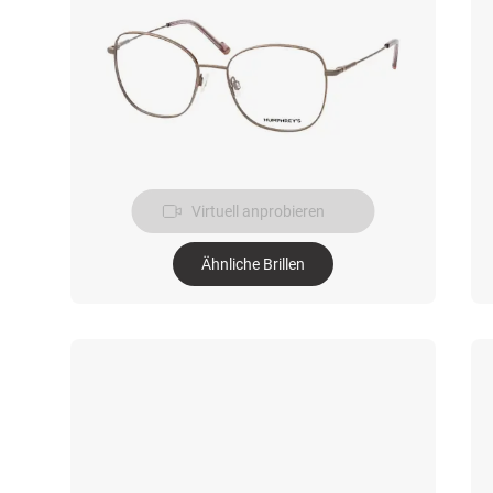
Virtuell anprobieren
Ähnliche Brillen