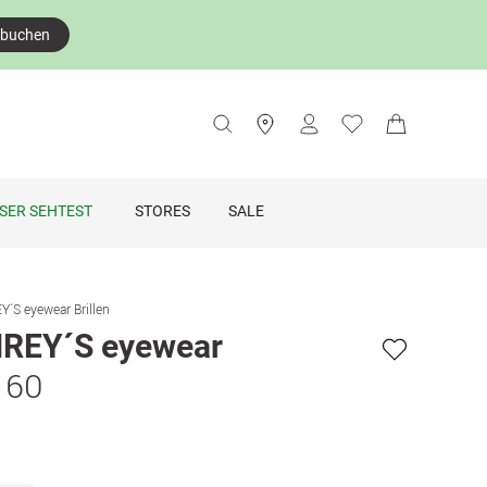
 buchen
SER SEHTEST
STORES
SALE
S eyewear Brillen
EY´S eyewear
 60