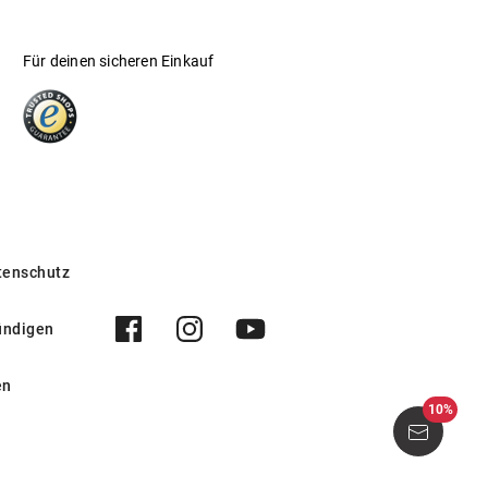
Für deinen sicheren Einkauf
tenschutz
ündigen
en
10%
3 001