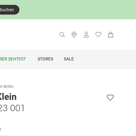
 buchen
SER SEHTEST
STORES
SALE
in Brillen
Klein
23 001
z