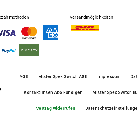
ezahlmethoden
Versandmöglichkeiten
AGB
Mister Spex Switch AGB
Impressum
Da
e
Kontaktlinsen Abo kündigen
Mister Spex Switch k
Vertrag widerrufen
Datenschutzeinstellung
CK 2452