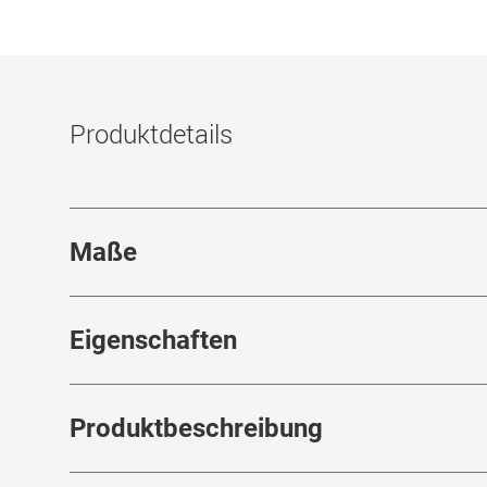
Produktdetails
Maße
Stegbreite
:
16
mm
Eigenschaften
Marke
:
Calvin Klein
Produktbeschreibung
Produktnummer
:
7257580