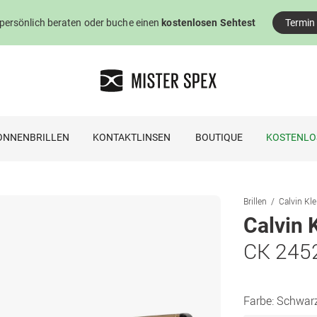
 persönlich beraten oder buche einen
kostenlosen Sehtest
Termin
ONNENBRILLEN
KONTAKTLINSEN
BOUTIQUE
KOSTENLO
Brillen
Calvin Kle
Calvin 
CK 245
Farbe:
Schwar