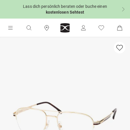
Lass dich persönlich beraten oder buche einen
kostenlosen Sehtest