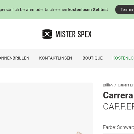
 persönlich beraten oder buche einen
kostenlosen Sehtest
Termin
ONNENBRILLEN
KONTAKTLINSEN
BOUTIQUE
KOSTENLO
Brillen
Carrera Br
Carrera
CARRER
Farbe:
Schwarz