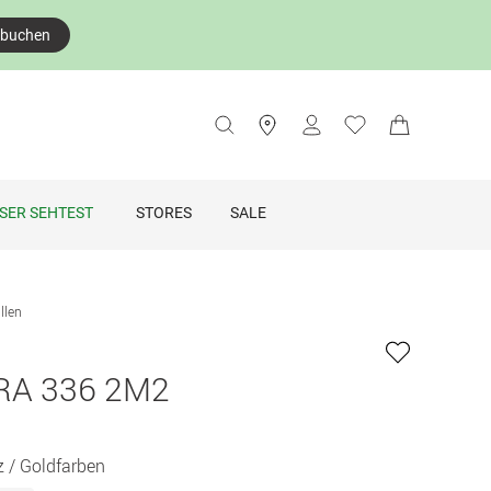
 buchen
SER SEHTEST
STORES
SALE
illen
A 336 2M2
 / Goldfarben