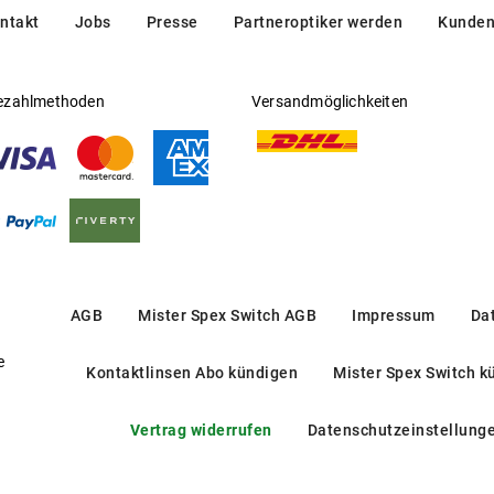
ntakt
Jobs
Presse
Partneroptiker werden
Kunden
ezahlmethoden
Versandmöglichkeiten
AGB
Mister Spex Switch AGB
Impressum
Da
e
Kontaktlinsen Abo kündigen
Mister Spex Switch k
Vertrag widerrufen
Datenschutzeinstellung
CARRERA 33