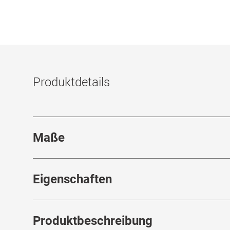
Produktdetails
Maße
Stegbreite
:
16
mm
Eigenschaften
Marke
:
Carrera
Produktbeschreibung