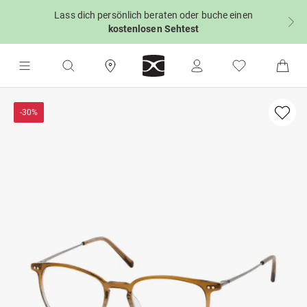
Lass dich persönlich beraten oder buche einen
kostenlosen Sehtest
-30%