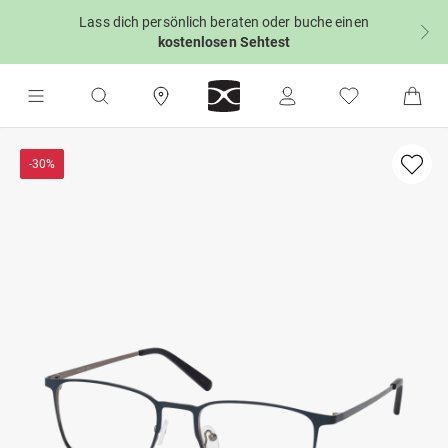
Lass dich persönlich beraten oder buche einen
kostenlosen Sehtest
-30%