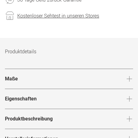
Kostenloser Sehtest in unseren Stores
Produktdetails
Maße
Stegbreite
:
19
mm
Glashö
Eigenschaften
Marke
:
Esprit
Produktbeschreibung
Produktnummer
:
7371903
Begegne deiner Welt mit Stil und Selbstvertrauen - mit der