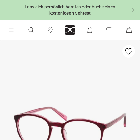
Lass dich persönlich beraten oder buche einen
kostenlosen Sehtest