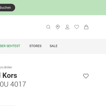
 buchen
SER SEHTEST
STORES
SALE
rs Brillen
 Kors
0U 4017