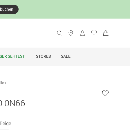
 buchen
SER SEHTEST
STORES
SALE
llen
0 0N66
 Beige