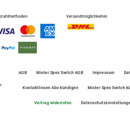
ezahlmethoden
Versandmöglichkeiten
AGB
Mister Spex Switch AGB
Impressum
Da
e
Kontaktlinsen Abo kündigen
Mister Spex Switch k
Vertrag widerrufen
Datenschutzeinstellung
VESE 70 0N6