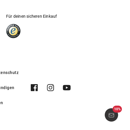
Für deinen sicheren Einkauf
tenschutz
ündigen
en
10%
6