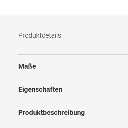
Produktdetails
Maße
Stegbreite
:
16
mm
Eigenschaften
Marke
:
Escada
Produktbeschreibung
Produktnummer
:
7455044