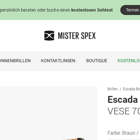
 persönlich beraten oder buche einen
kostenlosen Sehtest
Termin
ONNENBRILLEN
KONTAKTLINSEN
BOUTIQUE
KOSTENLO
Brillen
Escada Bri
Escada
VESE 7
Farbe:
Braun /