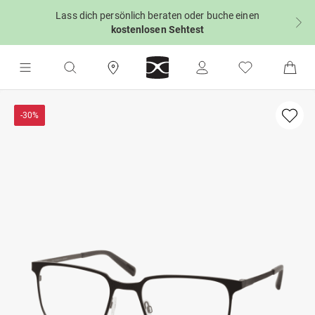
Lass dich persönlich beraten oder buche einen
kostenlosen Sehtest
-30%