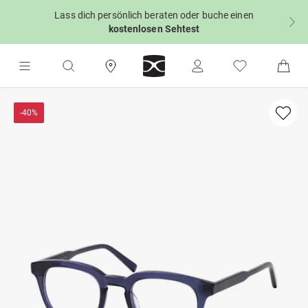
Lass dich persönlich beraten oder buche einen
kostenlosen Sehtest
-40%