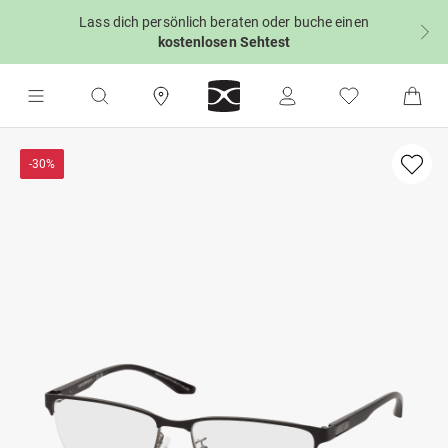
Lass dich persönlich beraten oder buche einen
kostenlosen Sehtest
-30%