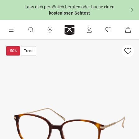
Lass dich persönlich beraten oder buche einen
kostenlosen Sehtest
-50%
Trend