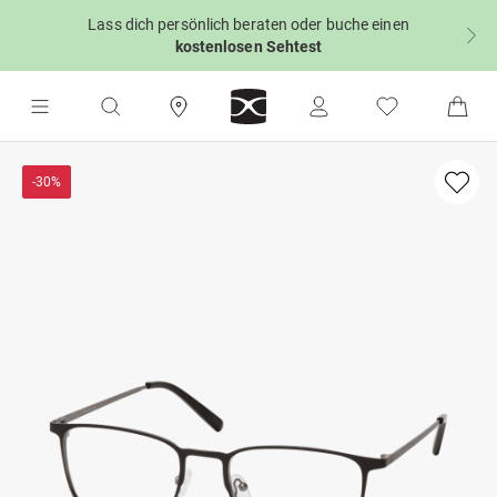
Lass dich persönlich beraten oder buche einen
kostenlosen Sehtest
-30%