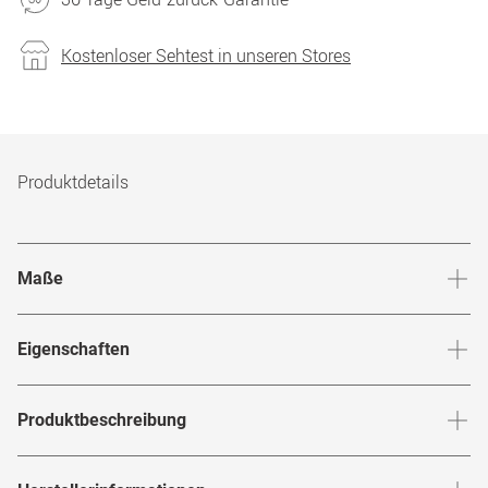
Kostenloser Sehtest in unseren Stores
Produktdetails
Maße
Stegbreite
:
16
mm
Glashö
Eigenschaften
Marke
:
Carrera
Produktbeschreibung
Produktnummer
:
7684785
Entdecke die klassische Eleganz in einem modernen