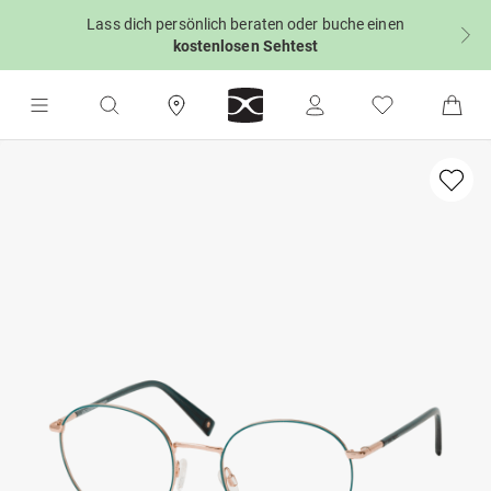
Lass dich persönlich beraten oder buche einen
kostenlosen Sehtest