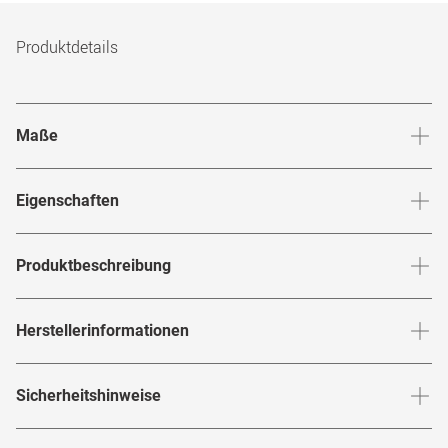
Produktdetails
Maße
Stegbreite
:
19
mm
Glashö
Eigenschaften
Marke
:
Mister Spex Collection
Produktbeschreibung
Produktnummer
:
7714178
Bei der
von
trifft Klassik
Lalage 1422 D23
Ultralight Titan
Herstellerinformationen
Rahmenfarbe
:
Transparent / Grau
auf Modernität. Dieses Unisex-Modell zeichnet sich durch
seine rechteckige Rahmenform und die coole Kombination
Rahmenmaterial
:
Kunststoff / Metall / Titan
Herstellerangaben gemäß EU-
aus transparentem Rahmen und grauen Bügeln aus Titan
Sicherheitshinweise
Produktsicherheitsverordnung (GPSR)
:
Brillenbreite
:
134
mm
Brillenform
:
Rechteckig / Quadratisch
aus. Die Nasenpads sorgen für den perfekten Sitz. Ideal für
Marke
:
Mister Spex Collection
alle, die einen unkomplizierten Look mit einer Prise Klasse