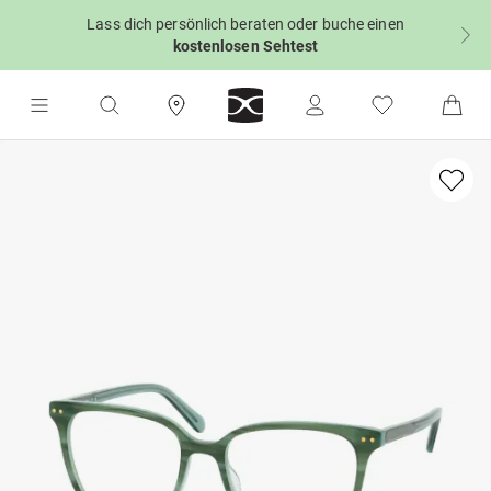
Lass dich persönlich beraten oder buche einen
kostenlosen Sehtest