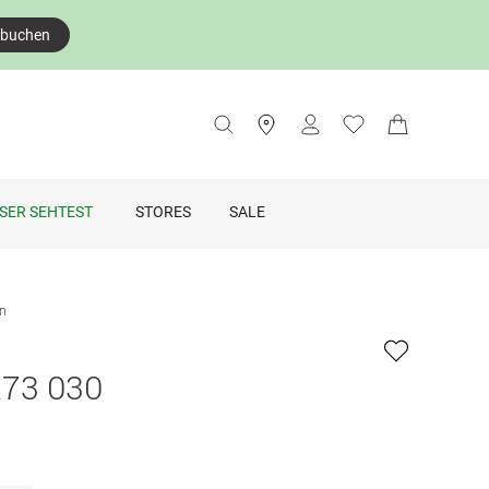
 buchen
SER SEHTEST
STORES
SALE
en
273 030