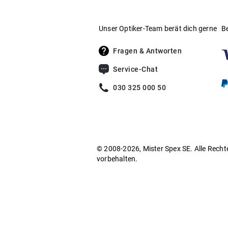
Damit leisten sie einen Beitrag zu einer na
Die Herkunft des biobasierten Anteils und d
Unser Optiker-Team berät dich gerne
B
Fragen & Antworten
– Bestimmung des biobasier
ASTM D6866
Service-Chat
– Verifizierter biobasierter A
EN 16785 1
030 325 000 50
Environmental Claim Validation
– Rückverfolgbarkei
ISCC PLUS Zertifikat
© 2008-2026, Mister Spex SE. Alle Recht
vorbehalten.
Vorderteil und Bügel dieser Fassung besteh