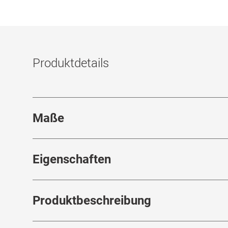
Produktdetails
Maße
Stegbreite
:
18
mm
Eigenschaften
Marke
:
Nike
Ra
Produktbeschreibung
Produktnummer
:
7730506
Fed