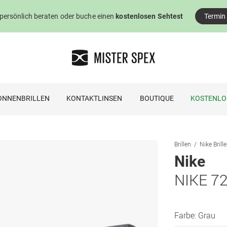
 persönlich beraten oder buche einen
kostenlosen Sehtest
Termin
ONNENBRILLEN
KONTAKTLINSEN
BOUTIQUE
KOSTENLO
Brillen
Nike Brill
Nike
NIKE 7
Farbe:
Grau