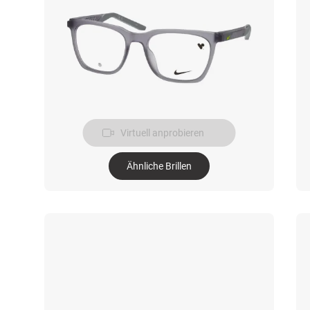
Virtuell anprobieren
Ähnliche Brillen