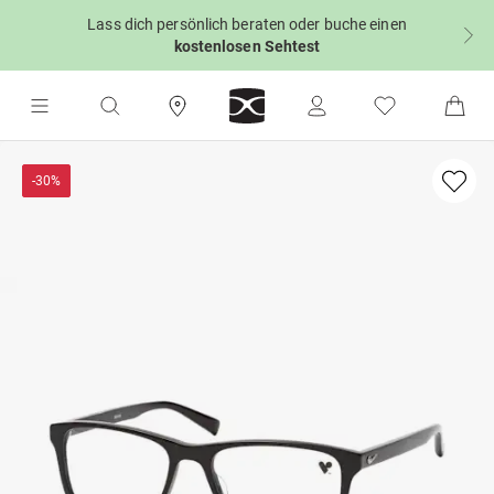
Lass dich persönlich beraten oder buche einen
kostenlosen Sehtest
-30%