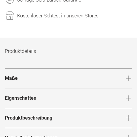
Kostenloser Sehtest in unseren Stores
Produktdetails
Maße
Stegbreite
:
19
mm
Glashö
Eigenschaften
Marke
:
Jos. Eschenbach
Produktbeschreibung
Produktnummer
:
7840737
Setze ein klares Style-Statement mit der
Jos. Eschenbach