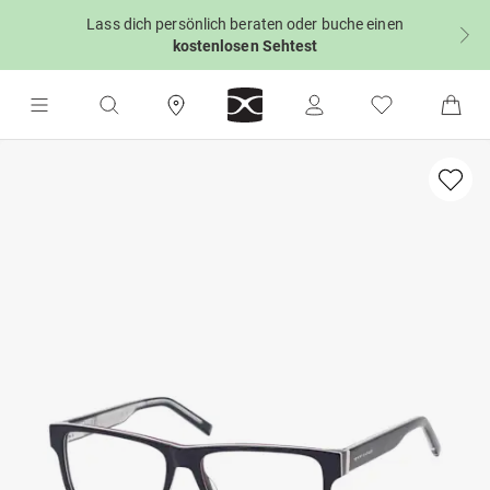
Lass dich persönlich beraten oder buche einen
kostenlosen Sehtest