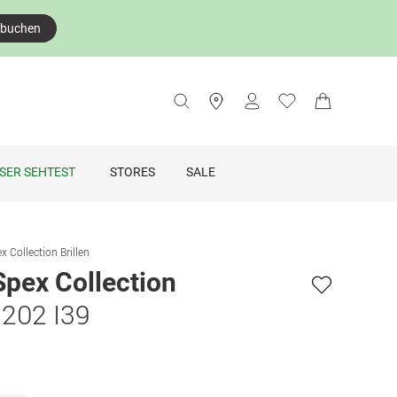
 buchen
SER SEHTEST
STORES
SALE
x Collection Brillen
Spex Collection
202 I39