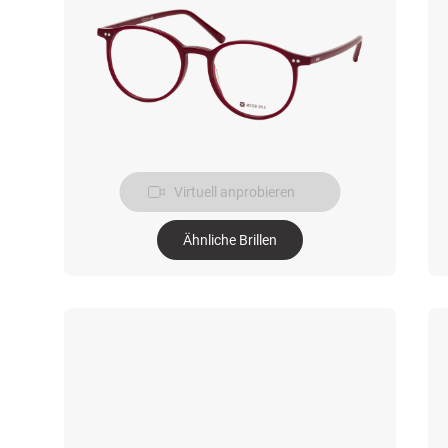
Virtuell anprobieren
Ähnliche Brillen