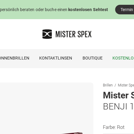
 persönlich beraten oder buche einen
kostenlosen Sehtest
Termin
ONNENBRILLEN
KONTAKTLINSEN
BOUTIQUE
KOSTENLO
Brillen
Mister Spe
Mister 
BENJI 1
Farbe:
Rot