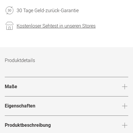
30 Tage Geld-zurück-Garantie
Kostenloser Sehtest in unseren Stores
Produktdetails
Maße
Stegbreite
:
19
mm
Glashö
Eigenschaften
Marke
:
Ted Baker
Produktbeschreibung