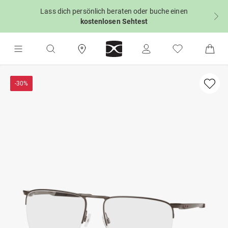
Lass dich persönlich beraten oder buche einen
kostenlosen Sehtest
-30%