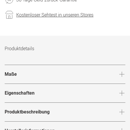
Kostenloser Sehtest in unseren Stores
Produktdetails
Maße
Stegbreite
:
19
mm
Glashö
Eigenschaften
Marke
:
Tommy Hilfiger
Produktbeschreibung
Produktnummer
:
7968104
Mit der
von
zeigst du
TH 2168/F VVP
Tommy Hilfiger