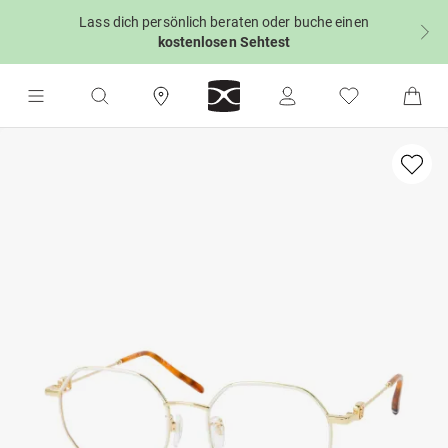
Lass dich persönlich beraten oder buche einen
kostenlosen Sehtest