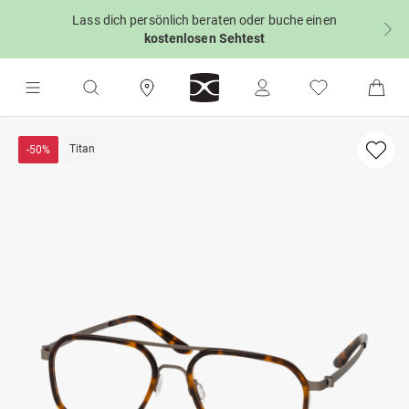
Lass dich persönlich beraten oder buche einen
kostenlosen Sehtest
Titan
-50%